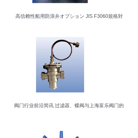
高信赖性船用防浪弁オプション JIS F3060規格対
応ダブル機能ヴァルブLR認証検討
阀门行业前沿简讯 过滤器、蝶阀与上海富乐阀门的
技术创新之路