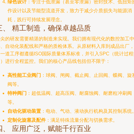
绿色设计
：专注于低泄漏（甚至零泄漏）密封技术、低扭矩
作设计以及节能型流道开发，致力于减少介质损失与能源消
耗，践行可持续发展理念。
三、 精工制造，确保卓越品质
顶尖的研发需要精湛的制造来实现。我们拥有现代化的数控加工
心、自动化装配线和严格的质检体系。从原材料入库到成品出厂
一道工序都遵循ISO国际质量体系标准，并引入SPC（统计过程
制）进行全程监控。我们的核心产品线包括但不限于：
高性能工业阀门
：球阀、闸阀、截止阀、止回阀、蝶阀、旋
阀等。
特种阀门
：超低温阀、超高压阀、耐腐蚀阀、耐磨粒冲刷阀
等。
自动化驱动装置
：电动、气动、液动执行机构及其控制系统
定制化旋塞及配件
：满足特殊流量分配与切换需求。
四、 应用广泛，赋能千行百业