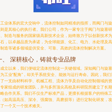
在工业体系的宏大交响中，流体控制如同精准的指挥，而阀门与
塞则是其核心的执行者。我们公司，作为一家专注于阀门与旋塞
发、制造与服务的国家级高新技术企业，始终致力于以创新技术
基石，以卓越品质为承诺，为全球能源、化工、电力、水处理及
端制造等诸多领域提供安全、可靠、高效的流体控制解决方案。
一、 深耕核心，铸就专业品牌
自成立以来，我们便锚定流体控制这一关键领域。深知阀门与旋
虽为工业“配角”，却关乎系统安全、能效与运行寿命。因此，我们
聚了一支由材料科学、机械工程、流体力学及自动化控制领域的
深专家组成的研发团队，并与多所顶尖高校及科研院所建立了长
战略合作关系。我们不仅生产标准产品，更擅长根据客户的特殊
况（如高温高压、深冷、强腐蚀、高磨损等）进行定制化研发，
克了一个又一个技术难关。